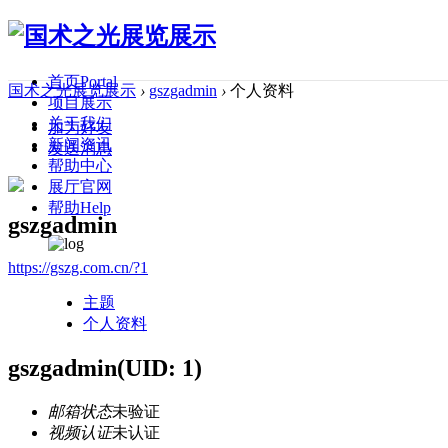
首页
Portal
国术之光展览展示
›
gszgadmin
›
个人资料
项目展示
关于我们
加为好友
新闻资讯
发送消息
帮助中心
展厅官网
帮助
Help
gszgadmin
https://gszg.com.cn/?1
主题
个人资料
gszgadmin
(UID: 1)
邮箱状态
未验证
视频认证
未认证